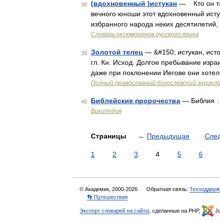
(вдохновенный )истукан
— Кто он та
38
вечного юноши этот вдохновенный ист
избранного народа неких десятилетий
Словарь оксюморонов русского языка
Золотой телец
— &#150; истукан, ист
39
гл. Кн. Исход. Долгое пребывание изра
даже при поклонении Иегове они хотел
Полный православный богословский энцикло
Библейские пророчества
— Библия 
40
Википедия
Страницы
←
Предыдущая
Сле
1
2
3
4
5
6
© Академик, 2000-2026
Обратная связь:
Техподдерж
👣 Путешествия
Экспорт словарей на сайты
, сделанные на PHP,
Jo