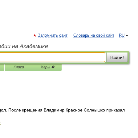
Запомнить сайт
Словарь на свой сайт
RU
едии на Академике
Найти!
Книги
Игры ⚽
идол. После крещения Владимир Красное Солнышко приказал
х