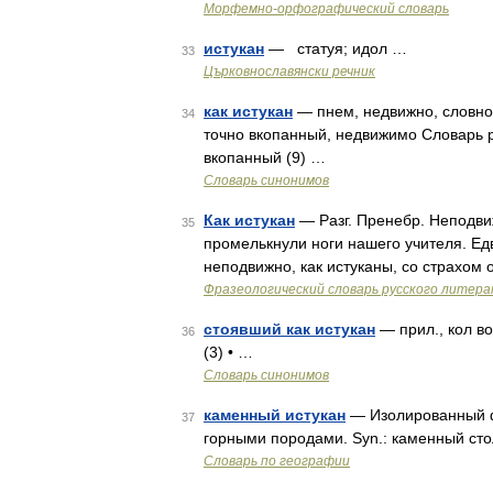
Морфемно-орфографический словарь
истукан
— статуя; идол …
33
Църковнославянски речник
как истукан
— пнем, недвижно, словно 
34
точно вкопанный, недвижимо Словарь ру
вкопанный (9) …
Словарь синонимов
Как истукан
— Разг. Пренебр. Неподвиж
35
промелькнули ноги нашего учителя. Ед
неподвижно, как истуканы, со страхом 
Фразеологический словарь русского литера
стоявший как истукан
— прил., кол во
36
(3) • …
Словарь синонимов
каменный истукан
— Изолированный ф
37
горными породами. Syn.: каменный ст
Словарь по географии