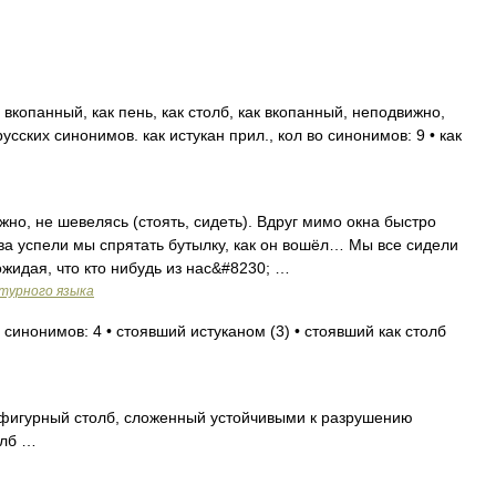
вкопанный, как пень, как столб, как вкопанный, неподвижно,
сских синонимов. как истукан прил., кол во синонимов: 9 • как
но, не шевелясь (стоять, сидеть). Вдруг мимо окна быстро
ва успели мы спрятать бутылку, как он вошёл… Мы все сидели
ожидая, что кто нибудь из нас&#8230; …
турного языка
 синонимов: 4 • стоявший истуканом (3) • стоявший как столб
игурный столб, сложенный устойчивыми к разрушению
олб …