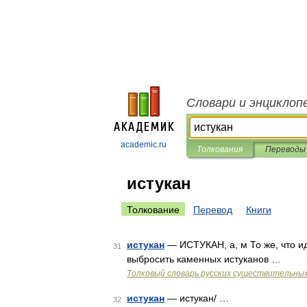
Словари и энциклоп
academic.ru
Толкования
Переводы
истукан
Толкование
Перевод
Книги
истукан
— ИСТУКАН, а, м То же, что 
31
выбросить каменных истуканов …
Толковый словарь русских существительны
истукан
— истукан/ …
32